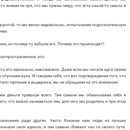
то живем не зря, что мы нужны миру, что есть какой-то смысл в
 дорогой, то мы вечно недовольны, испытываем подсознательную
ливы.
ие, но почему-то забыли его. Почему это происходит?
распространенные, это:
что это нереально, невозможно. Даже если мы начали идти своим
у опускаем руки. И говорим себе, что вот подтверждение того, что
атило терпения и выдержки, мы не обращаем на это внимания.
авим деньги превыше всего. Тем самым мы обманываем себя и
ть, что важно заниматься тем, для чего мы родились и при этом
значения ради других. Часто близкие нам люди из лучших
язывая свои идеалы, и тем самым сбивают нас со своего пути.