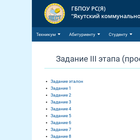
ГБПОУ РС(Я)
“Якутский коммунально
Техникум
Абитуриенту
Студенту
Задание III этапа (пр
Задание эталон
Задание 1
Задание 2
Задание 3
Задание 4
Задание 5
Задание 6
Задание 7
Задание 8