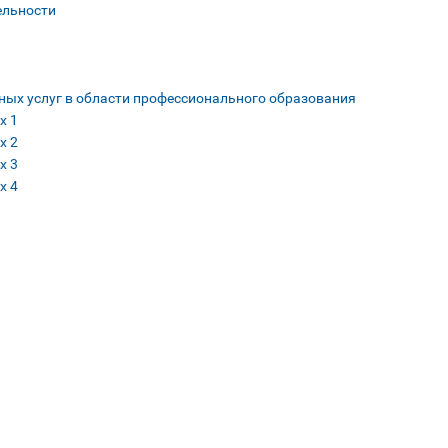
ельности
ных услуг в области профессионального образования
х 1
х 2
х 3
х 4