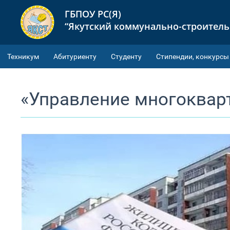
ГБПОУ РС(Я)
“Якутский коммунально-строител
Техникум
Абитуриенту
Студенту
Cтипендии, конкурсы
«Управление многоква