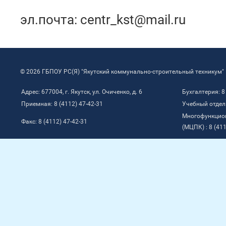
эл.почта:
centr_kst@mail.ru
© 2026 ГБПОУ РС(Я) "Якутский коммунально-строительный техникум"
Адрес: 677004, г. Якутск, ул. Очиченко, д. 6
Бухгалтерия: 8
Приемная: 8 (4112) 47-42-31
Учебный отдел:
Многофункцио
Факс: 8 (4112) 47-42-31
(МЦПК) : 8 (411