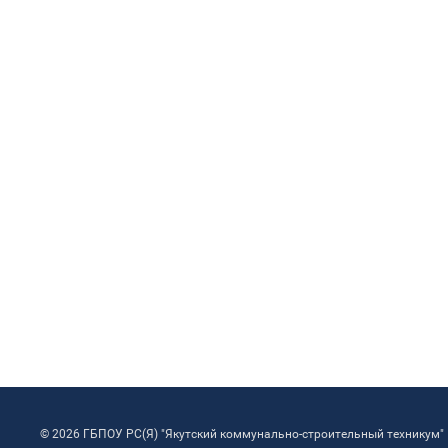
© 2026 ГБПОУ РС(Я) "Якутский коммунально-строительный техникум"