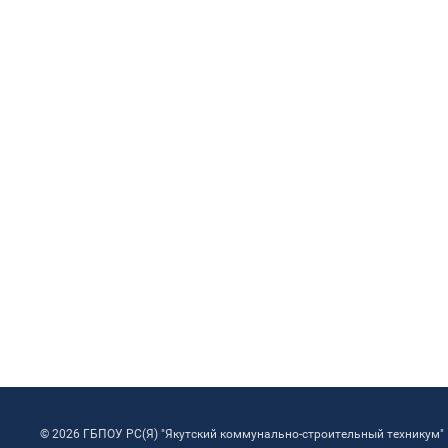
© 2026 ГБПОУ РС(Я) "Якутский коммунально-строительный техникум"