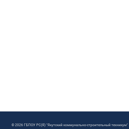
© 2026 ГБПОУ РС(Я) "Якутский коммунально-строительный техникум"