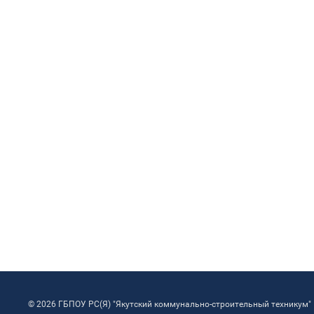
© 2026 ГБПОУ РС(Я) "Якутский коммунально-строительный техникум"