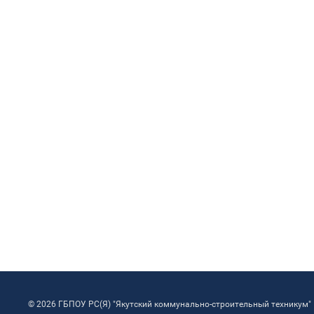
© 2026 ГБПОУ РС(Я) "Якутский коммунально-строительный техникум"