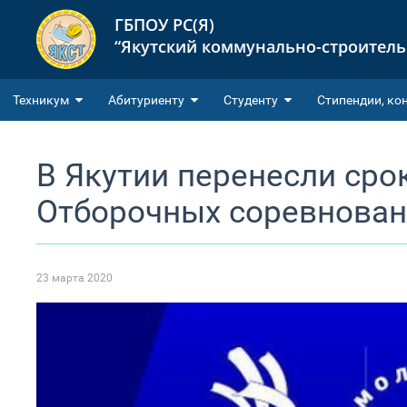
ГБПОУ РС(Я)
“Якутский коммунально-строител
Техникум
Абитуриенту
Студенту
Cтипендии, ко
В Якутии перенесли сро
Отборочных соревновани
23 марта 2020