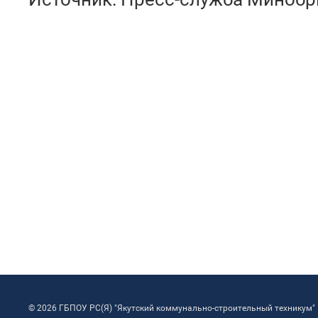
© 2026 ГБПОУ РС(Я) "Якутский коммунально-строительный техникум"