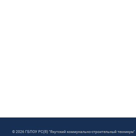
© 2026 ГБПОУ РС(Я) "Якутский коммунально-строительный техникум"