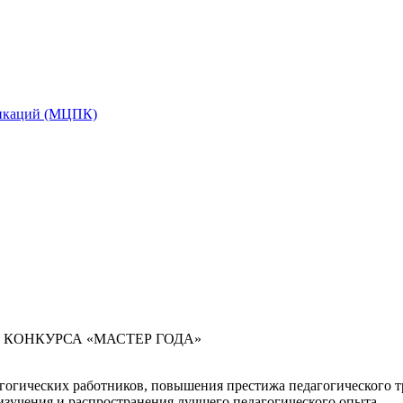
икаций (МЦПК)
КОНКУРСА «МАСТЕР ГОДА»
гогических работников, повышения престижа педагогического т
изучения и распространения лучшего педагогического опыта.