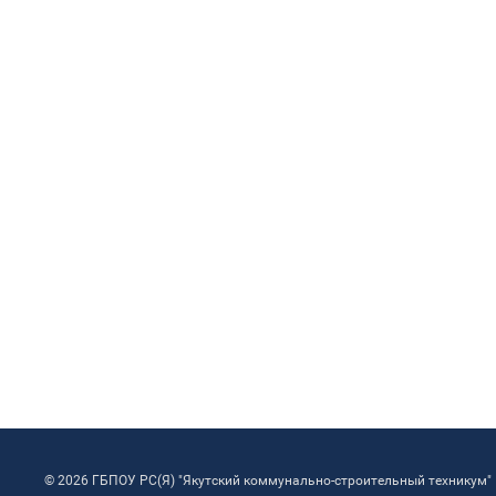
© 2026 ГБПОУ РС(Я) "Якутский коммунально-строительный техникум"