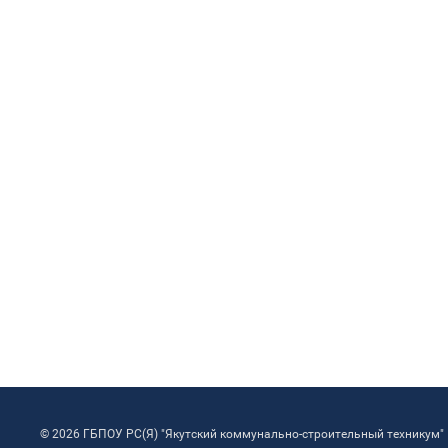
© 2026 ГБПОУ РС(Я) "Якутский коммунально-строительный техникум"