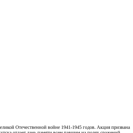
ликой Отечественной войне 1941-1945 годов. Акция призвана
утска отдает дань памяти всем павшим на полях сражений