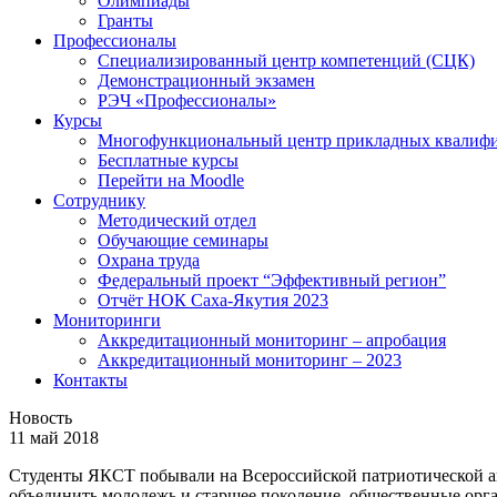
Олимпиады
Гранты
Профессионалы
Специализированный центр компетенций (СЦК)
Демонстрационный экзамен
РЭЧ «Профессионалы»
Курсы
Многофункциональный центр прикладных квалиф
Бесплатные курсы
Перейти на Moodle
Сотруднику
Методический отдел
Обучающие семинары
Охрана труда
Федеральный проект “Эффективный регион”
Отчёт НОК Саха-Якутия 2023
Мониторинги
Аккредитационный мониторинг – апробация
Аккредитационный мониторинг – 2023
Контакты
Новость
11 май 2018
Студенты ЯКСТ побывали на Всероссийской патриотической ак
объединить молодежь и старшее поколение, общественные орга