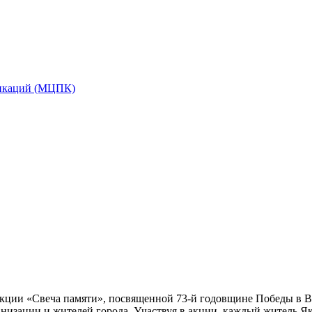
икаций (МЦПК)
ции «Свеча памяти», посвященной 73-й годовщине Победы в Ве
низации и жителей города. Участвуя в акции, каждый житель Як