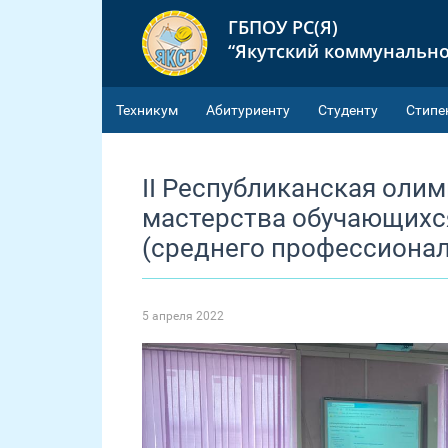
ГБПОУ РС(Я)
“Якутский коммунально
Техникум
Абитуриенту
Студенту
Cтипе
II Республиканская оли
мастерства обучающихс
(среднего профессионал
5 апреля 2022