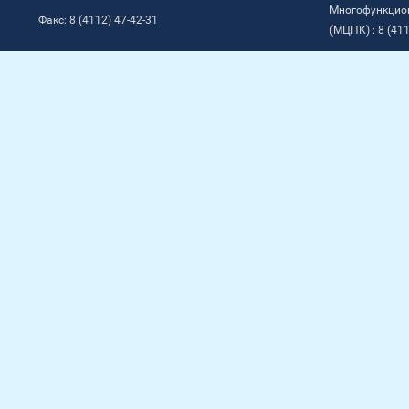
Многофункцио
Факс: 8 (4112) 47-42-31
(МЦПК) : 8 (411