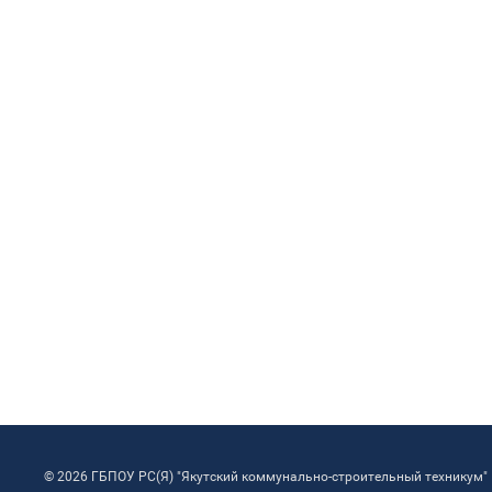
© 2026 ГБПОУ РС(Я) "Якутский коммунально-строительный техникум"