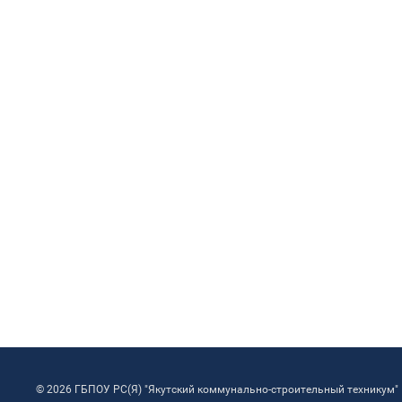
© 2026 ГБПОУ РС(Я) "Якутский коммунально-строительный техникум"