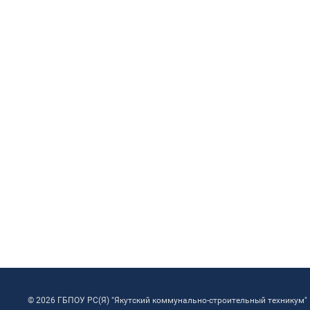
© 2026 ГБПОУ РС(Я) "Якутский коммунально-строительный техникум"