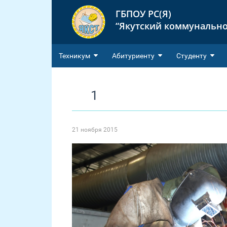
ГБПОУ РС(Я)
“Якутский коммунально
Техникум
Абитуриенту
Студенту
1
21 ноября 2015