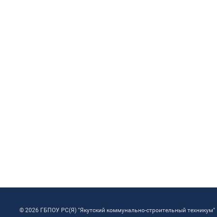
© 2026 ГБПОУ РС(Я) "Якутский коммунально-строительный техникум"