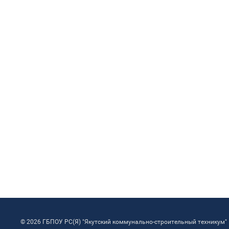
© 2026 ГБПОУ РС(Я) "Якутский коммунально-строительный техникум"