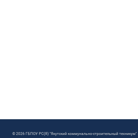
© 2026 ГБПОУ РС(Я) "Якутский коммунально-строительный техникум"