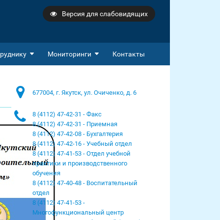
Версия для слабовидящих
руднику
Мониторинги
Контакты
677004, г. Якутск, ул. Очиченко, д. 6
8 (4112) 47-42-31 - Факс
8 (4112) 47-42-31 - Приемная
8 (4112) 47-42-08 - Бухгалтерия
8 (4112) 47-42-16 - Учебный отдел
8 (4112) 47-41-53 - Отдел учебной
практики и производственного
обучения
8 (4112) 47-40-48 - Воспитательный
отдел
8 (4112) 47-41-53 -
Многофункциональный центр