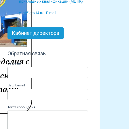
прикладных квалификаций (МЦПК)
ykst@gov14.ru - E-mail
Кабинет директора
Обратная связь
Ваше имя
Ваш E-mail
Текст сообщения