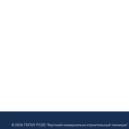
© 2026 ГБПОУ РС(Я) "Якутский коммунально-строительный техникум"