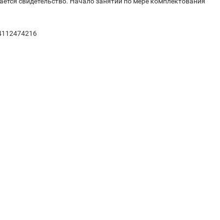
ается свидетельство. Начало занятий по мере комплектования
84112474216