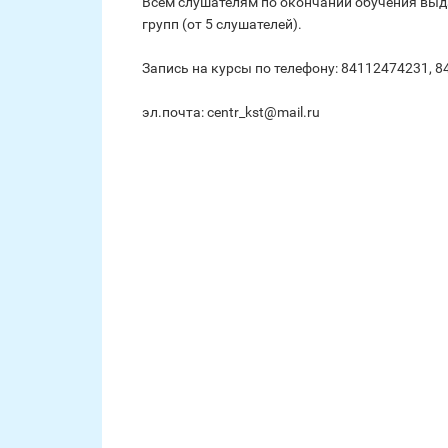
Всем слушателям по окончании обучения выд
групп (от 5 слушателей).
Запись на курсы по телефону: 84112474231, 
эл.почта: centr_kst@mail.ru