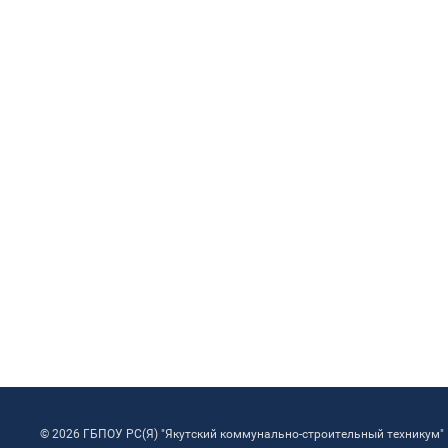
© 2026 ГБПОУ РС(Я) "Якутский коммунально-строительный техникум"