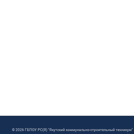
© 2026 ГБПОУ РС(Я) "Якутский коммунально-строительный техникум"