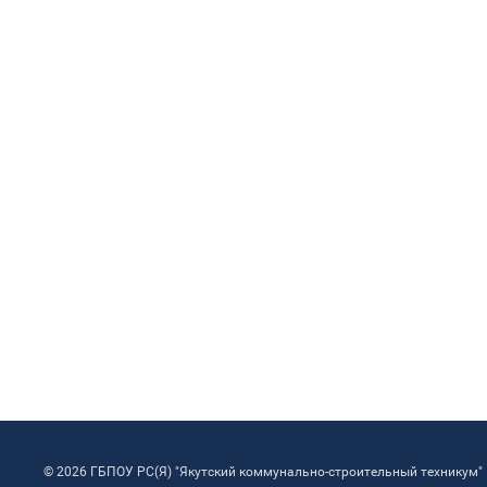
© 2026 ГБПОУ РС(Я) "Якутский коммунально-строительный техникум"