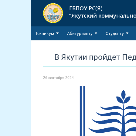
ГБПОУ РС(Я)
“Якутский коммунально
Техникум
Абитуриенту
Студенту
В Якутии пройдет Пе
26 сентября 2024