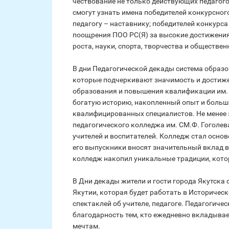
чествование не только действующих педагого
смогут узнать имена победителей конкурсног
педагогу – наставнику; победителей конкурса
поощрения ПОО РС(Я) за высокие достижения
роста, науки, спорта, творчества и обществен
В дни Педагогической декады система образ
которые подчеркивают значимость и достиже
образования и повышения квалификации им. С.
богатую историю, накопленный опыт и больш
квалифицированных специалистов. Не менее 
педагогического колледжа им. СМ.Ф. Гоголев
учителей и воспитателей. Колледж стал осно
его выпускники вносят значительный вклад в
колледж накопил уникальные традиции, кото
В Дни декады жители и гости города Якутска
Якутии, которая будет работать в Историчес
спектаклей об учителе, педагоге. Педагогич
благодарность тем, кто ежедневно вкладывае
мечтам.