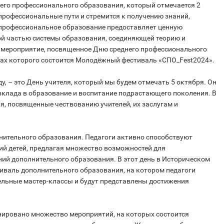
го профессионального образования, который отмечается 2
 профессиональные пути и стремится к получению знаний,
профессиональное образование предоставляет ценную
й частью системы образования, соединяющей теорию и
е мероприятие, посвященное Дню среднего профессионального
ках которого состоится Молодёжный фестиваль «СПО_Fest2024».
, – это День учителя, который мы будем отмечать 5 октября. Он
 вклада в образование и воспитание подрастающего поколения. В
ия, посвященные чествованию учителей, их заслугам и
нительного образования. Педагоги активно способствуют
ий детей, предлагая множество возможностей для
ий дополнительного образования. В этот день в Историческом
тиваль дополнительного образования, на котором педагоги
ельные мастер-классы и будут представлены достижения
нировано множество мероприятий, на которых состоится