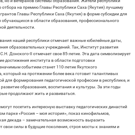
в, но и ветеранов системы образования. Жители республики
о отбора на премию Главы Республики Саха (Якутия) лучшему
 грантов Главы Республики Саха (Якутия) в форме субсидии для
 обучающихся в области образования, профессионального
ной деятельности.
ования нашей республики отмечает важные юбилейные даты,
ния образовательных учреждений. Так, Институт развития
Н. Донского-II отмечает свое 85-летие. Эта дата символизирует
ие достижения института в области подготовки
значимым событием станет 110-летие Якутского
а, который на протяжении более века готовит талантливых
вой для формирования педагогической профессии в республике, и
 развитие образования, воспитания и культуры. За эти годы
рые продолжают жить и развиваться.
 смогут посетить интересную выставку педагогических династий
ком парке «Россия – моя история», показ кинофильмов,
еская декада – замечательная возможность выразить
т свои силы в будущие поколения, строя мосты к знаниям и