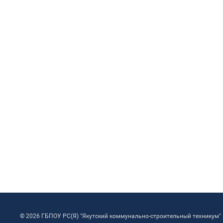
© 2026 ГБПОУ РС(Я) "Якутский коммунально-строительный техникум"