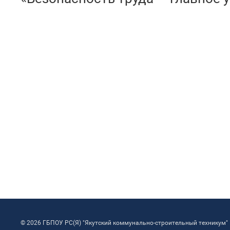
© 2026 ГБПОУ РС(Я) "Якутский коммунально-строительный техникум"