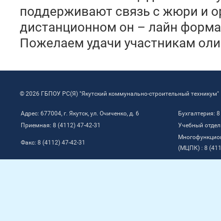
поддерживают связь с жюри и о
дистанционном он – лайн форма
Пожелаем удачи участникам ол
© 2026 ГБПОУ РС(Я) "Якутский коммунально-строительный техникум"
Адрес: 677004, г. Якутск, ул. Очиченко, д. 6
Бухгалтерия: 8
Приемная: 8 (4112) 47-42-31
Учебный отдел:
Многофункцио
Факс: 8 (4112) 47-42-31
(МЦПК) : 8 (411