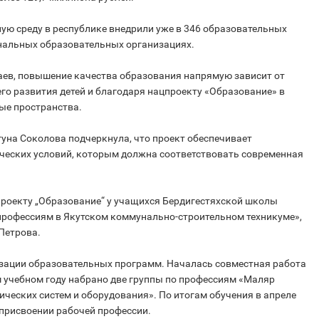
ую среду в республике внедрили уже в 346 образовательных
ональных образовательных организациях.
аев, повышение качества образования напрямую зависит от
его развития детей и благодаря нацпроекту «Образование» в
ые пространства.
уна Соколова подчеркнула, что проект обеспечивает
ческих условий, которым должна соответствовать современная
роекту „Образование“ у учащихся Бердигестяхской школы
рофессиям в Якутском коммунально-строительном техникуме»,
Петрова.
лизации образовательных программ. Началась совместная работа
м учебном году набрано две группы по профессиям «Маляр
ческих систем и оборудования». По итогам обучения в апреле
 присвоении рабочей профессии.