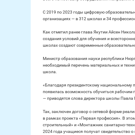
С 2019 по 2023 годы цифровую образовательн
организациях — в 312 школах и 34 професси
Как отметил ранее глава Якутии Айсен Никол
создания условий для обучения и всесторонн
школах создают современные образовательн
Министр образования науки республики Нюрг
необходимый перечень материальных и техни
школа.
«Благодаря президентскому национальному п
появилась возможность обучиться рабочим п
— приводятся слова директора школы Павла 
Так, заключен договор о сетевой форме реа
в рамках проекта «Первая профессия». В это
строительный» и «Монтажник санитарно-техни
2024 года учащиеся получат свидетельство о