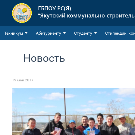
ГБПОУ РС(Я)
“Якутский коммунально-строител
Техникум
Абитуриенту
Студенту
Cтипендии, ко
Новость
19 май 2017