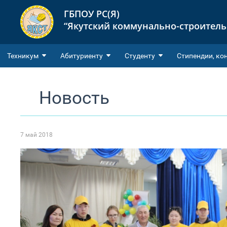
ГБПОУ РС(Я)
“Якутский коммунально-строител
Техникум
Абитуриенту
Студенту
Cтипендии, ко
Новость
7 май 2018