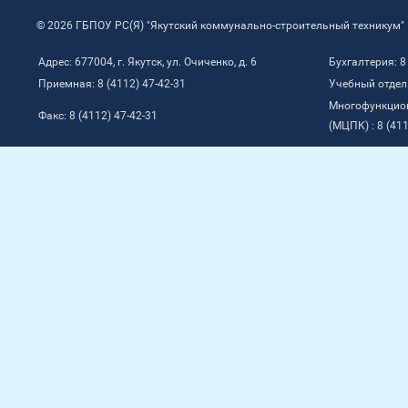
© 2026 ГБПОУ РС(Я) "Якутский коммунально-строительный техникум"
Адрес: 677004, г. Якутск, ул. Очиченко, д. 6
Бухгалтерия: 8
Приемная: 8 (4112) 47-42-31
Учебный отдел:
Многофункцио
Факс: 8 (4112) 47-42-31
(МЦПК) : 8 (411