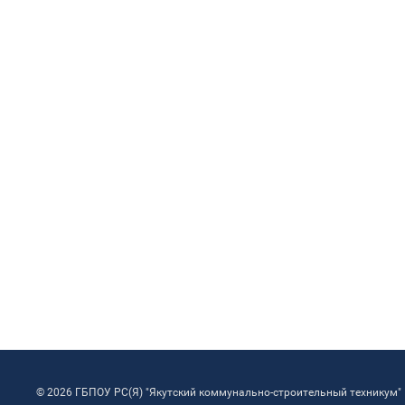
© 2026 ГБПОУ РС(Я) "Якутский коммунально-строительный техникум"