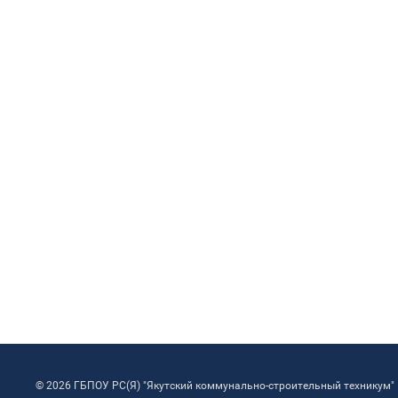
© 2026 ГБПОУ РС(Я) "Якутский коммунально-строительный техникум"