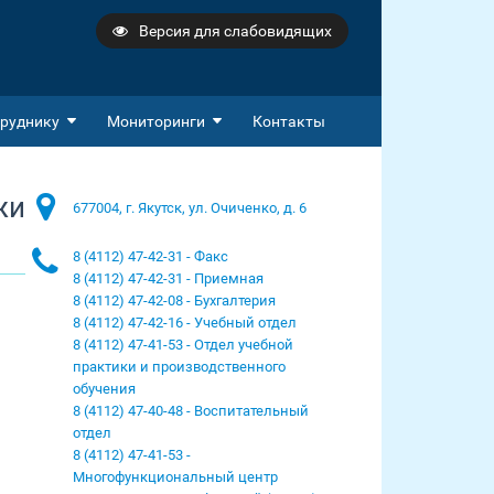
Версия для слабовидящих
руднику
Мониторинги
Контакты
жи
677004, г. Якутск, ул. Очиченко, д. 6
8 (4112) 47-42-31 - Факс
8 (4112) 47-42-31 - Приемная
8 (4112) 47-42-08 - Бухгалтерия
8 (4112) 47-42-16 - Учебный отдел
8 (4112) 47-41-53 - Отдел учебной
практики и производственного
обучения
8 (4112) 47-40-48 - Воспитательный
отдел
8 (4112) 47-41-53 -
Многофункциональный центр