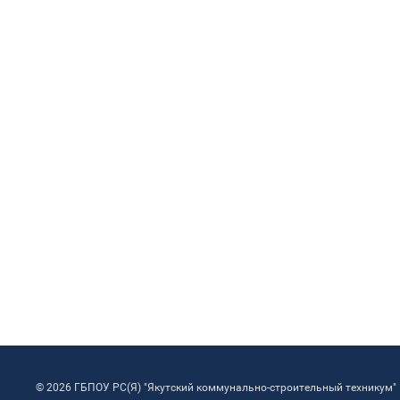
© 2026 ГБПОУ РС(Я) "Якутский коммунально-строительный техникум"