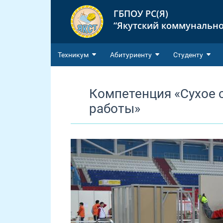
ГБПОУ РС(Я)
“Якутский коммунально
Техникум
Абитуриенту
Студенту
Компетенция «Сухое 
работы»