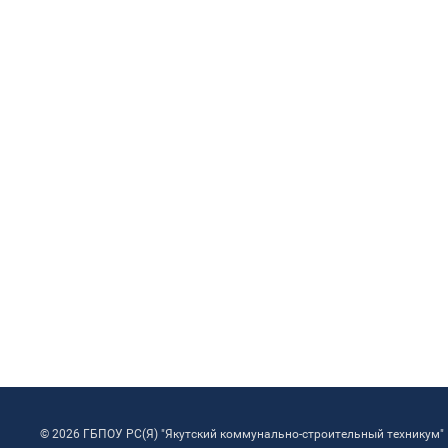
© 2026 ГБПОУ РС(Я) "Якутский коммунально-строительный техникум"