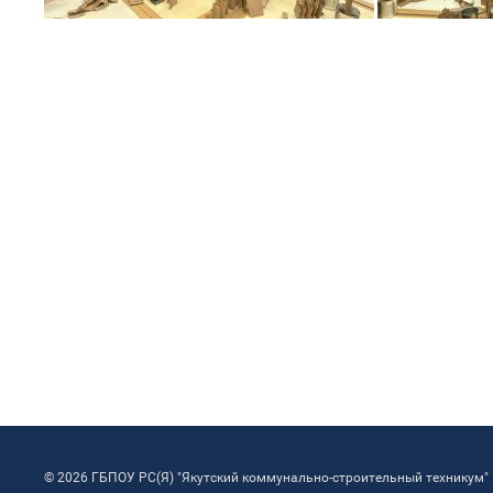
© 2026 ГБПОУ РС(Я) "Якутский коммунально-строительный техникум"