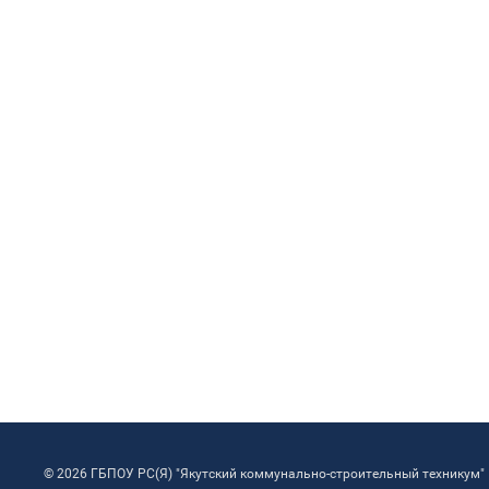
© 2026 ГБПОУ РС(Я) "Якутский коммунально-строительный техникум"