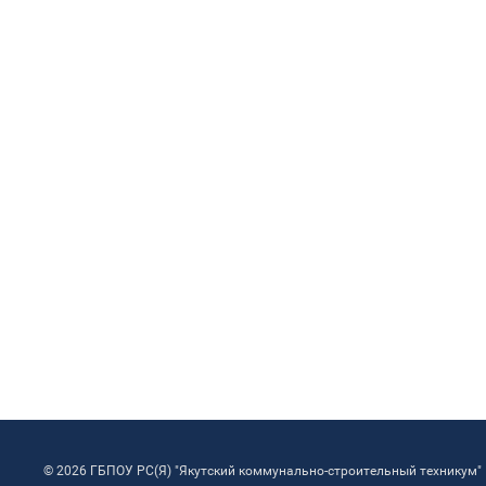
© 2026 ГБПОУ РС(Я) "Якутский коммунально-строительный техникум"