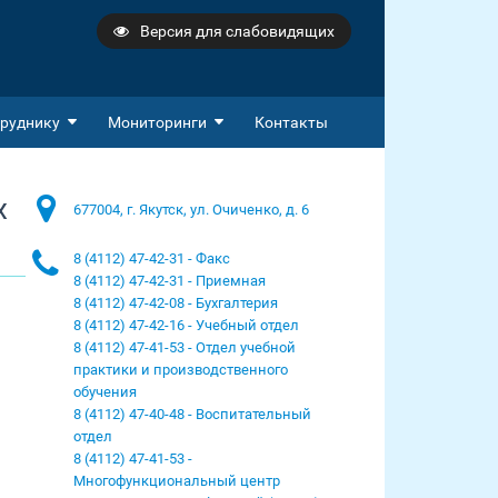
Версия для слабовидящих
руднику
Мониторинги
Контакты
х
677004, г. Якутск, ул. Очиченко, д. 6
8 (4112) 47-42-31 - Факс
8 (4112) 47-42-31 - Приемная
8 (4112) 47-42-08 - Бухгалтерия
8 (4112) 47-42-16 - Учебный отдел
8 (4112) 47-41-53 - Отдел учебной
практики и производственного
обучения
8 (4112) 47-40-48 - Воспитательный
отдел
8 (4112) 47-41-53 -
Многофункциональный центр