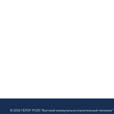
© 2026 ГБПОУ РС(Я) "Якутский коммунально-строительный техникум"