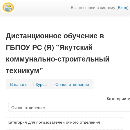
Вы не вошли в систему (
Вход
)
Дистанционное обучение в
ГБПОУ РС (Я) "Якутский
коммунально-строительный
техникум"
В начало
→
Курсы
→
Очное отделение
Категории к
Категория для пользователей очного отделения