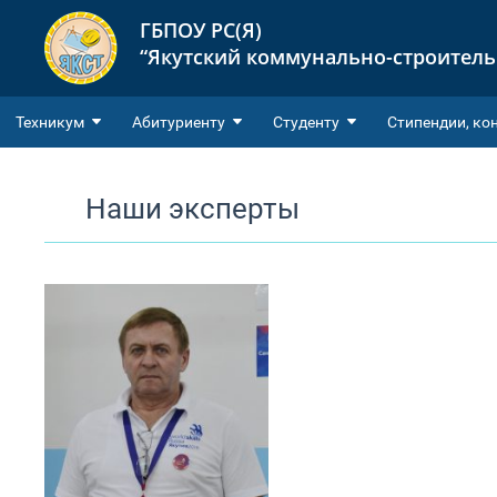
ГБПОУ РС(Я)
“Якутский коммунально-строител
Техникум
Абитуриенту
Студенту
Cтипендии, ко
Наши эксперты